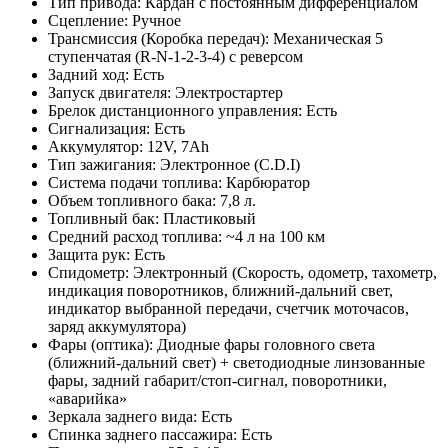
Тип привода: Кардан с постоянным дифференциалом
Сцепление: Ручное
Трансмиссия (Коробка передач): Механическая 5
ступенчатая (R-N-1-2-3-4) с реверсом
Задний ход: Есть
Запуск двигателя: Электростартер
Брелок дистанционного управления: Есть
Сигнализация: Есть
Аккумулятор: 12V, 7Ah
Тип зажигания: Электронное (C.D.I)
Система подачи топлива: Карбюратор
Объем топливного бака: 7,8 л.
Топливный бак: Пластиковый
Средний расход топлива: ~4 л на 100 км
Защита рук: Есть
Спидометр: Электронный (Скорость, одометр, тахометр,
индикация поворотников, ближний-дальний свет,
индикатор выбранной передачи, счетчик моточасов,
заряд аккумулятора)
Фары (оптика): Диодные фары головного света
(ближний-дальний свет) + светодиодные линзованные
фары, задний габарит/стоп-сигнал, поворотники,
«аварийка»
Зеркала заднего вида: Есть
Спинка заднего пассажира: Есть