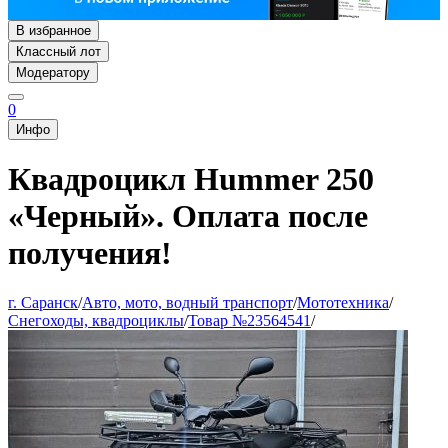
В избранное
Классный лот
Модератору
0
Инфо
Квадроцикл Hummer 250
«Черный». Оплата после
получения!
г. Саранск
/
Авто, мото, водный транспорт
/
Мототехника
/
Снегоходы, квадроциклы
/
Товар №23564541
/