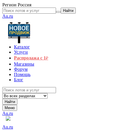
Регион
Россия
Найти
Au.ru
Каталог
Услуги
Распродажа с 1
₽
Магазины
Форум
Помощь
Блог
Найти
Меню
Au.ru
Au.ru