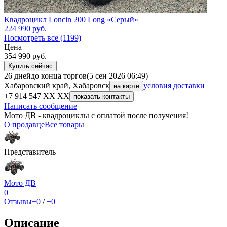
Квадроцикл Loncin 200 Long «Серый»
224 990
руб.
Посмотреть все (1199)
Цена
354 990
руб.
Купить сейчас
26 дней
до конца торгов
(5 сен 2026 06:49)
Хабаровский край, Хабаровск
условия доставки
на карте
+7 914 547 XX XX
показать контакты
Написать сообщение
Мото ДВ - квадроциклы с оплатой после получения!
О продавце
Все товары
Представитель
Мото ДВ
0
Отзывы
+0
/
−0
Описание