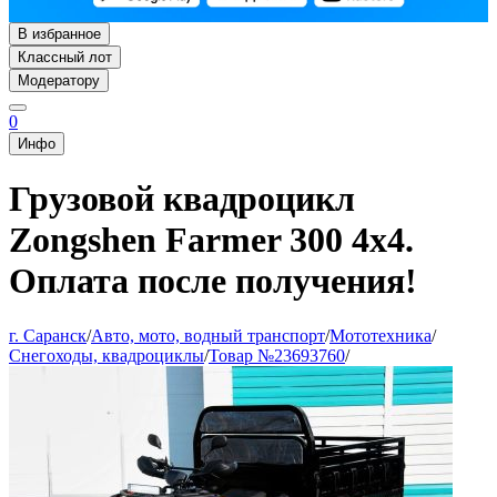
В избранное
Классный лот
Модератору
0
Инфо
Грузовой квадроцикл
Zongshen Farmer 300 4х4.
Оплата после получения!
г. Саранск
/
Авто, мото, водный транспорт
/
Мототехника
/
Снегоходы, квадроциклы
/
Товар №23693760
/