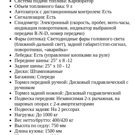
Система подачи топлива: Карбюратор
Объем топливного бака: 9 л
Автозапуск с дистанционным контролем: Есть
Сигнализация: Есть
Спидометр: Электронный (скорость, пробег, мото-часы,
индикация поворотников, индикатор выбранной
передачи R-N-D, номер передачи)
Фары (оптика): Светодиодные фары головного света
(ближний-дальний свет), задний габарит/стоп-сигнал,
поворотники, «аварийка»
Лебедка: Есть (управление кнопками на руле)
Передние шины: 25" x 8 -12
Задние шины: 25" x 10 - 12
Диски: Штампованные
Багажник: Спереди
Тормоз передний ручной: Дисковый гидравлический с
ручником
Тормоз задний ножной: Дисковый гидравлический
Подвеска передняя: Независимая 2-х рычажная, на
шаровых опорах с 2-я амортизаторами
Подвеска задняя: На 2 рессорах
Нагрузка: До 1000 кг
Вес нетто/брутто: 400/420 кг
Высота по седлу: 750 мм
Длина кузова: 1500 мм