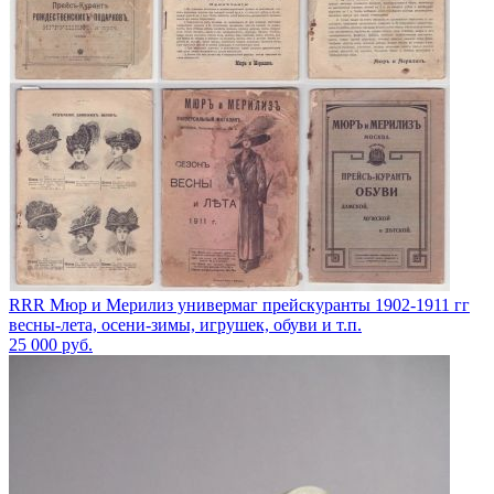
RRR Мюр и Мерилиз универмаг прейскуранты 1902-1911 гг
весны-лета, осени-зимы, игрушек, обуви и т.п.
25 000
руб.