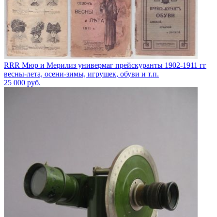
RRR Мюр и Мерилиз универмаг прейскуранты 1902-1911 гг
весны-лета, осени-зимы, игрушек, обуви и т.п.
25 000
руб.