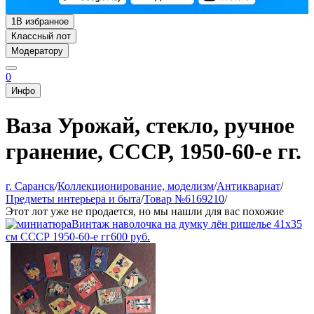
1
В избранное
Классный лот
Модератору
0
Инфо
Ваза Урожай, стекло, ручное
гранение, СССР, 1950-60-е гг.
г. Саранск
/
Коллекционирование, моделизм
/
Антиквариат
/
Предметы интерьера и быта
/
Товар №6169210
/
Этот лот уже не продается, но мы нашли для вас похожие
Винтаж наволочка на думку лён ришелье 41х35
см СССР 1950-60-е гг
600
руб.