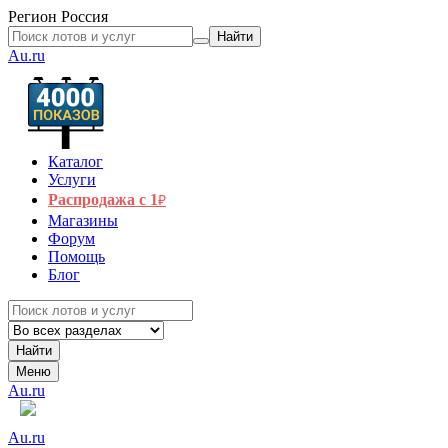
Регион
Россия
Найти
Au.ru
Каталог
Услуги
Распродажа с 1
₽
Магазины
Форум
Помощь
Блог
Найти
Меню
Au.ru
Au.ru