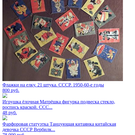
Флажки на елку. 21 штука. СССР. 1950-60-е годы
800
руб.
Игрушка ёлочная Матрёшка фигурка подвеска стекло,
роспись краской. ССС...
48
руб.
Фарфоровая статуэтка Танцующая китаянка китайская
девочка СССР Вербилк...
78 000
руб.