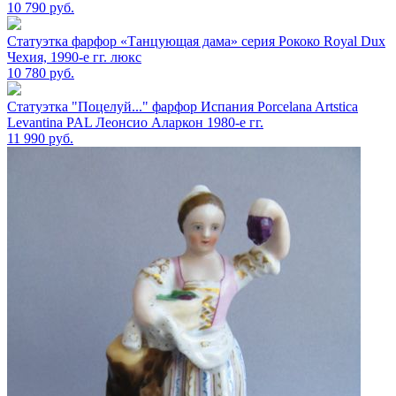
10 790
руб.
Статуэтка фарфор «Танцующая дама» серия Рококо Royal Dux
Чехия, 1990-е гг. люкс
10 780
руб.
Статуэтка "Поцелуй..." фарфор Испания Porcelana Artstica
Levantina PAL Леонсио Аларкон 1980-е гг.
11 990
руб.