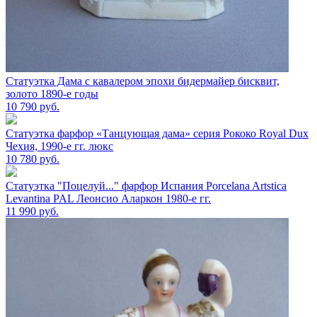
Статуэтка Дама с кавалером эпохи бидермайер бисквит,
золото 1890-е годы
10 790
руб.
Статуэтка фарфор «Танцующая дама» серия Рококо Royal Dux
Чехия, 1990-е гг. люкс
10 780
руб.
Статуэтка "Поцелуй..." фарфор Испания Porcelana Artstica
Levantina PAL Леонсио Аларкон 1980-е гг.
11 990
руб.