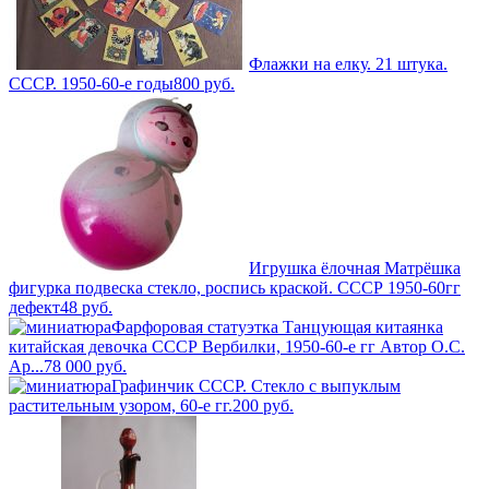
Флажки на елку. 21 штука.
СССР. 1950-60-е годы
800
руб.
Игрушка ёлочная Матрёшка
фигурка подвеска стекло, роспись краской. СССР 1950-60гг
дефект
48
руб.
Фарфоровая статуэтка Танцующая китаянка
китайская девочка СССР Вербилки, 1950-60-е гг Автор О.С.
Ар...
78 000
руб.
Графинчик СССР. Стекло с выпуклым
растительным узором, 60-е гг.
200
руб.